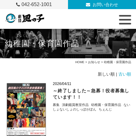
042-652-1001
お問い合わせ
幼稚園・保育園作品
HOME
>
お知らせ
> 幼稚園・保育園作品
新しい順 |
古い順
2026/04/11
～終了しました～急募！役者募集し
ています！！
募集
演劇鑑賞教室作品
幼稚園・保育園作品
ない
しょないしょのしっぽがぽん
ちぇんじ