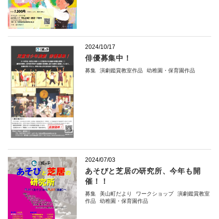
2024/10/17
俳優募集中！
募集
演劇鑑賞教室作品
幼稚園・保育園作品
2024/07/03
あそびと芝居の研究所、今年も開
催！！
募集
美山町だより
ワークショップ
演劇鑑賞教室
作品
幼稚園・保育園作品