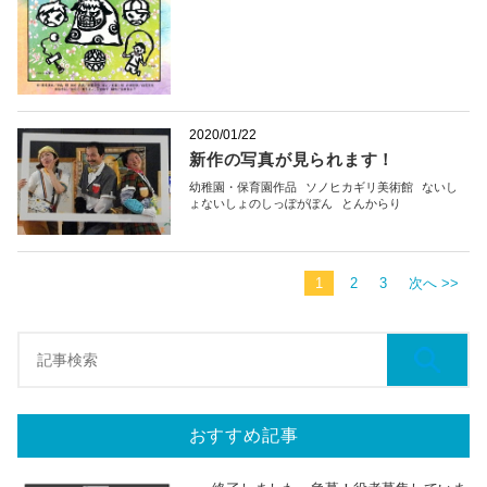
2020/01/22
新作の写真が見られます！
幼稚園・保育園作品
ソノヒカギリ美術館
ないし
ょないしょのしっぽがぽん
とんからり
1
2
3
次へ >>
おすすめ記事