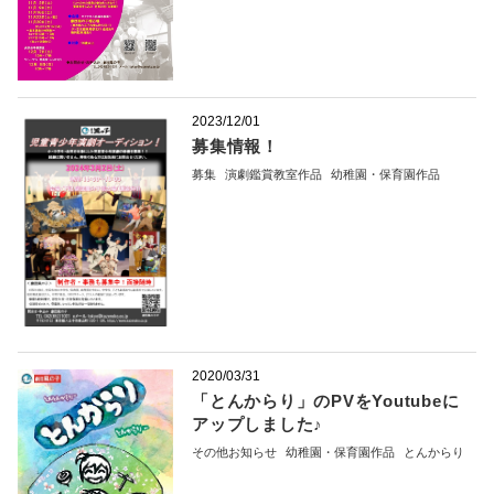
2023/12/01
募集情報！
募集
演劇鑑賞教室作品
幼稚園・保育園作品
2020/03/31
「とんからり」のPVをYoutubeに
アップしました♪
その他お知らせ
幼稚園・保育園作品
とんからり