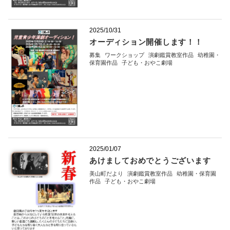
2025/10/31
オーディション開催します！！
募集
ワークショップ
演劇鑑賞教室作品
幼稚園・
保育園作品
子ども・おやこ劇場
2025/01/07
あけましておめでとうございます
美山町だより
演劇鑑賞教室作品
幼稚園・保育園
作品
子ども・おやこ劇場