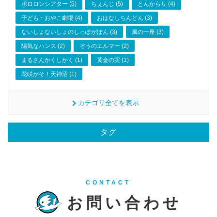
ポロロンシアター (5)
ちぇんじ (5)
とんからり (4)
子ども・おやこ劇場 (4)
おはなしちんどん (3)
ないしょないしょのしっぽがぽん (3)
風の一座 (3)
陽気なハンス (2)
ぞうのエルマー (2)
まるさんかくしかく (1)
黄金の実 (1)
花咲かそ！天神沼 (1)
カテゴリ全てを表示
タグ
CONTACT
お問い合わせ