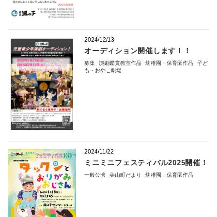
2024/12/13
オーディション開催します！！
募集
演劇鑑賞教室作品
幼稚園・保育園作品
子ど
も・おやこ劇場
2024/11/22
ミニミニフェスティバル2025開催！
一般公演
美山町だより
幼稚園・保育園作品