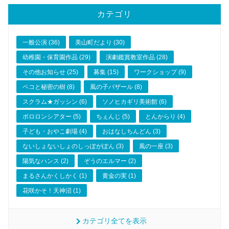
カテゴリ
一般公演 (36)
美山町だより (30)
幼稚園・保育園作品 (29)
演劇鑑賞教室作品 (28)
その他お知らせ (25)
募集 (15)
ワークショップ (9)
ペコと秘密の樹 (8)
風の子バザール (8)
スクラム★ガッシン (6)
ソノヒカギリ美術館 (6)
ポロロンシアター (5)
ちぇんじ (5)
とんからり (4)
子ども・おやこ劇場 (4)
おはなしちんどん (3)
ないしょないしょのしっぽがぽん (3)
風の一座 (3)
陽気なハンス (2)
ぞうのエルマー (2)
まるさんかくしかく (1)
黄金の実 (1)
花咲かそ！天神沼 (1)
カテゴリ全てを表示