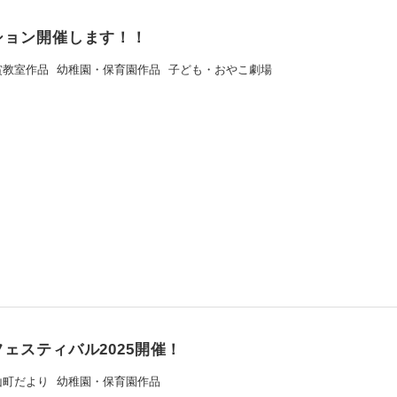
ション開催します！！
賞教室作品
幼稚園・保育園作品
子ども・おやこ劇場
ェスティバル2025開催！
山町だより
幼稚園・保育園作品