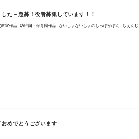
ました～急募！役者募集しています！！
賞教室作品
幼稚園・保育園作品
ないしょないしょのしっぽがぽん
ちぇんじ
ておめでとうございます