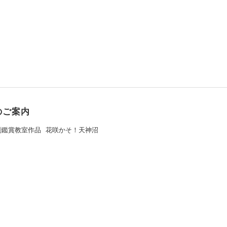
のご案内
劇鑑賞教室作品
花咲かそ！天神沼