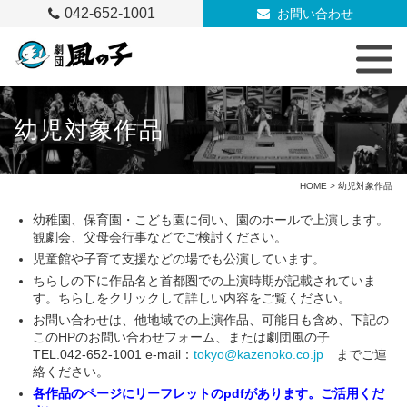
042-652-1001
お問い合わせ
幼児対象作品
HOME
> 幼児対象作品
幼稚園、保育園・こども園に伺い、園のホールで上演します。
観劇会、父母会行事などでご検討ください。
児童館や子育て支援などの場でも公演しています。
ちらしの下に作品名と首都圏での上演時期が記載されていま
す。ちらしをクリックして詳しい内容をご覧ください。
お問い合わせは、他地域での上演作品、可能日も含め、下記の
このHPのお問い合わせフォーム、または劇団風の子
TEL.042-652-1001 e-mail：
tokyo@kazenoko.co.jp
までご連
絡ください。
各作品のページにリーフレットのpdfがあります。ご活用くだ