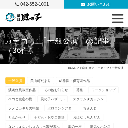
042-652-1001
お問い合わせ
カテゴリ:「一般公演」の記事
（36件）
HOME
>
お知らせ
> アーカイブ：一般公演
一般公演
美山町だより
幼稚園・保育園作品
演劇鑑賞教室作品
その他お知らせ
募集
ワークショップ
ペコと秘密の樹
風の子バザール
スクラム★ガッシン
ソノヒカギリ美術館
ポロロンシアター
ちぇんじ
とんからり
子ども・おやこ劇場
おはなしちんどん
ないしょないしょのしっぽがぽん
風の一座
陽気なハンス