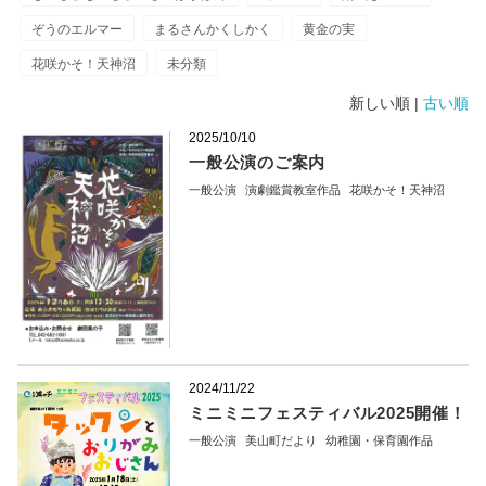
ぞうのエルマー
まるさんかくしかく
黄金の実
花咲かそ！天神沼
未分類
新しい順 |
古い順
2025/10/10
一般公演のご案内
一般公演
演劇鑑賞教室作品
花咲かそ！天神沼
2024/11/22
ミニミニフェスティバル2025開催！
一般公演
美山町だより
幼稚園・保育園作品