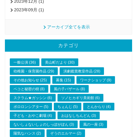
2023年12月 (1)
2023年09月 (1)
アーカイブ全てを表示
カテゴリ
一般公演 (36)
美山町だより (30)
幼稚園・保育園作品 (29)
演劇鑑賞教室作品 (28)
その他お知らせ (25)
募集 (15)
ワークショップ (9)
ペコと秘密の樹 (8)
風の子バザール (8)
スクラム★ガッシン (6)
ソノヒカギリ美術館 (6)
ポロロンシアター (5)
ちぇんじ (5)
とんからり (4)
子ども・おやこ劇場 (4)
おはなしちんどん (3)
ないしょないしょのしっぽがぽん (3)
風の一座 (3)
陽気なハンス (2)
ぞうのエルマー (2)