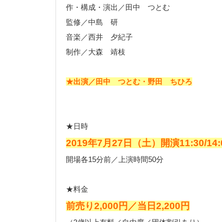
作・構成・演出／田中 つとむ
監修／中島 研
音楽／西井 夕紀子
制作／大森 靖枝
★出演／田中 つとむ・野田 ちひろ
★日時
2019年7月27日（土）
開演11:30/14:
開場各15分前／上演時間50分
★料金
前売り2,000円／当日2,200円