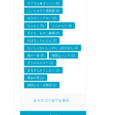
スクラム★ガッシン (6)
ソノヒカギリ美術館 (6)
ポロロンシアター (5)
ちぇんじ (5)
とんからり (4)
子ども・おやこ劇場 (4)
おはなしちんどん (3)
ないしょないしょのしっぽがぽん (3)
風の一座 (3)
陽気なハンス (2)
ぞうのエルマー (2)
まるさんかくしかく (1)
黄金の実 (1)
花咲かそ！天神沼 (1)
カテゴリ全てを表示