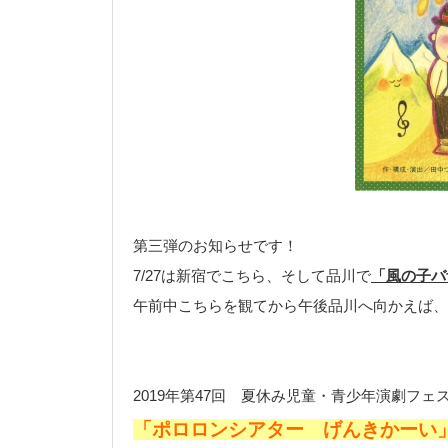
第三弾のお知らせです！
7/27は新宿でこちら、そして品川で
「風の子バ
午前中こちらを観てから午後品川へ向かえば、
2019年第47回 夏休み児童・青少年演劇フ
「ポロロンシアター げんきかーい