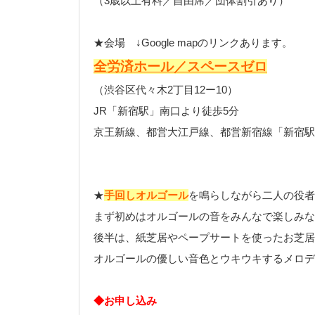
（3歳以上有料／自由席／団体割引あり）
★会場 ↓Google mapのリンクあります。
全労済ホール／スペースゼロ
（渋谷区代々木2丁目12ー10）
JR「新宿駅」南口より徒歩5分
京王新線、都営大江戸線、都営新宿線「新宿駅
★
手回しオルゴール
を鳴らしながら二人の役者
まず初めはオルゴールの音をみんなで楽しみな
後半は、紙芝居やペープサートを使ったお芝居
オルゴールの優しい音色とウキウキするメロデ
◆お申し込み