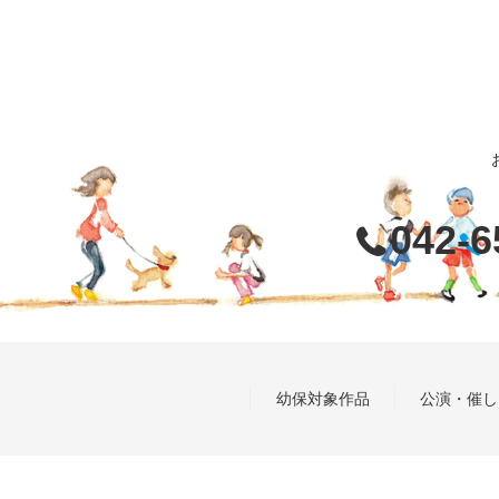
042-6
幼保対象作品
公演・催し