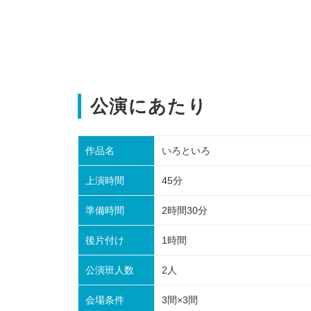
公演にあたり
作品名
いろといろ
上演時間
45分
準備時間
2時間30分
後片付け
1時間
公演班人数
2人
会場条件
3間×3間