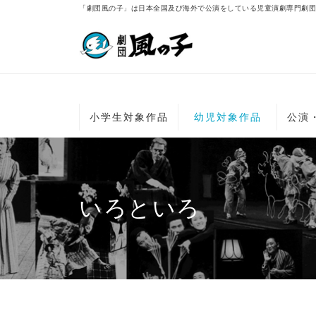
「劇団風の子」は日本全国及び海外で公演をしている児童演劇専門劇団
小学生対象作品
幼児対象作品
公演
いろといろ