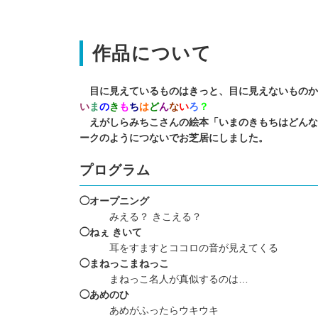
作品について
目に見えているものはきっと、目に見えないものか
い
ま
の
き
も
ち
は
ど
ん
な
い
ろ
？
えがしらみちこさんの絵本「いまのきもちはどんな
ークのようにつないでお芝居にしました。
プログラム
◯オープニング
みえる？ きこえる？
◯ねぇ きいて
耳をすますとココロの音が見えてくる
◯まねっこまねっこ
まねっこ名人が真似するのは…
◯あめのひ
あめがふったらウキウキ