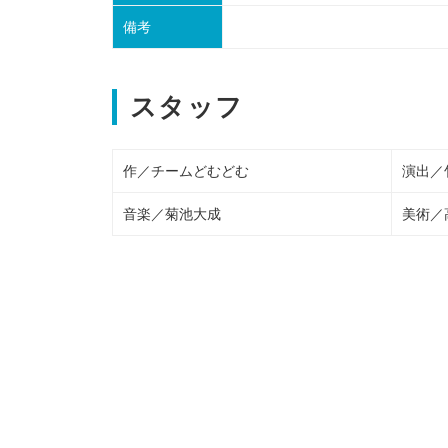
備考
スタッフ
作／チームどむどむ
演出／
音楽／菊池大成
美術／