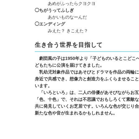
あめがふったらクヨクヨ
◯ちがうってふしぎ
あかいものなーんだ
◯エンディング
みえた？ きこえた？
生き合う世界を目指
劇団風の子は1950年より「子どものいるとこどこ
どもたちに公演を届けてきました。
乳幼児対象作品ではあそびとドラマを作品の両輪に
身近で共感でき、想像力と創造力をふくらませること
います。
「いろといろ」は、二人の俳優があそびながらお互
「色、十色」で、それは不思議でおもしろくて素敵な
共に発見していくお芝居です。いろんな色が交じり合
新たな色や音が生まれるかもしれません。