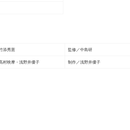
竹添秀憲
監修／中島研
高村映摩・浅野井優子
制作／浅野井優子