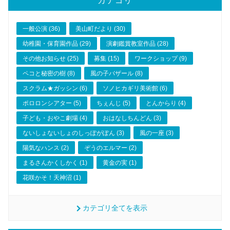
カテゴリ
一般公演 (36)
美山町だより (30)
幼稚園・保育園作品 (29)
演劇鑑賞教室作品 (28)
その他お知らせ (25)
募集 (15)
ワークショップ (9)
ペコと秘密の樹 (8)
風の子バザール (8)
スクラム★ガッシン (6)
ソノヒカギリ美術館 (6)
ポロロンシアター (5)
ちぇんじ (5)
とんからり (4)
子ども・おやこ劇場 (4)
おはなしちんどん (3)
ないしょないしょのしっぽがぽん (3)
風の一座 (3)
陽気なハンス (2)
ぞうのエルマー (2)
まるさんかくしかく (1)
黄金の実 (1)
花咲かそ！天神沼 (1)
カテゴリ全てを表示