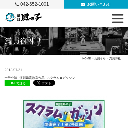
042-652-1001
お問い合わせ
満員御礼！
HOME
>
お知らせ
> 満員御礼！
2018/07/31
一般公演
演劇鑑賞教室作品
スクラム★ガッシン
LINEで送る